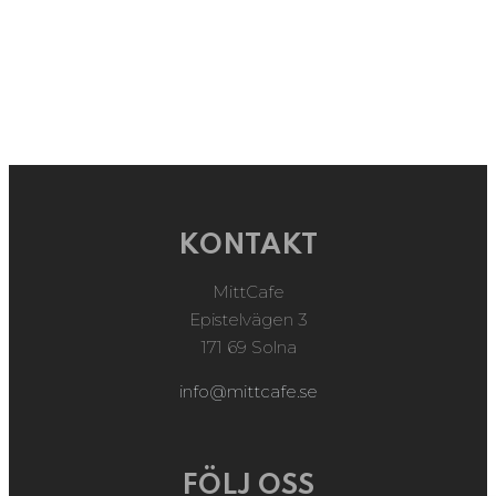
KONTAKT
MittCafe
Epistelvägen 3
171 69 Solna
info@mittcafe.se
FÖLJ OSS