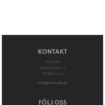
KONTAKT
MittCafe
Epistelvägen 3
171 69 Solna
info@mittcafe.se
FÖLJ OSS