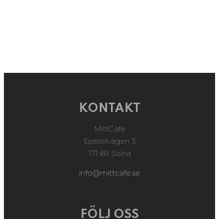
KONTAKT
MittCafe
Epistelvägen 3
171 69 Solna
info@mittcafe.se
FÖLJ OSS