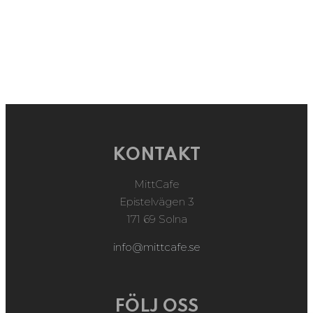
KONTAKT
MittCafe
Epistelvägen 3
171 69 Solna
info@mittcafe.se
FÖLJ OSS