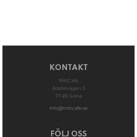
KONTAKT
MittCafe
Epistelvägen 3
171 69 Solna
info@mittcafe.se
FÖLJ OSS